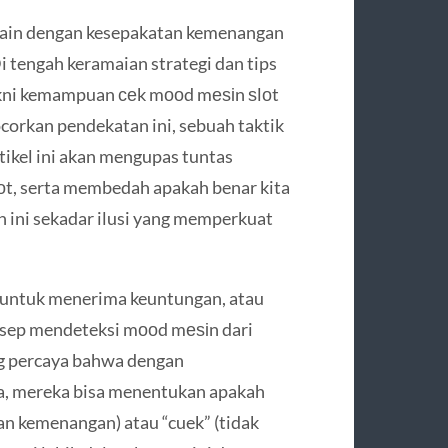
main dengan kesepakatan kemenangan
 tengah keramaian strategi dan tips
akni kemampuan сеk mооd mеѕіn ѕlоt
rkan pendekatan ini, sebuah taktik
tikel ini akan mengupas tuntas
lоt, serta membedah apakah benar kita
 ini sekadar ilusi yang memperkuat
a untuk menerima keuntungan, atau
nsep mendeteksi mооd mеѕіn dari
ng percaya bahwa dengan
a, mereka bisa menentukan apakah
n kemenangan) atau “cuek” (tidak