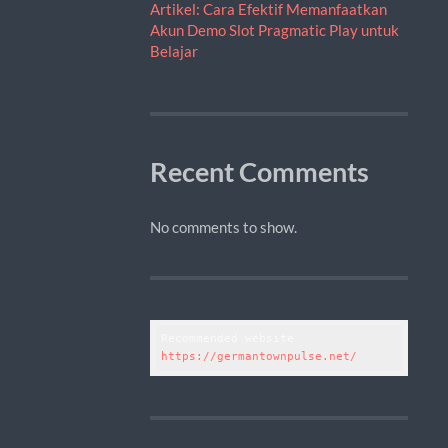
Artikel: Cara Efektif Memanfaatkan
Akun Demo Slot Pragmatic Play untuk
Belajar
Recent Comments
No comments to show.
https://germantownpulse.net/