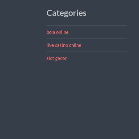
Categories
bola online
live casino online
slot gacor