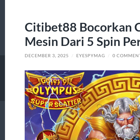
Citibet88 Bocorkan 
Mesin Dari 5 Spin P
DECEMBER 3, 2025
/
EYESPYMAG
/
0 COMMEN