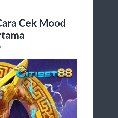
Cara Cek Mood
ertama
TS