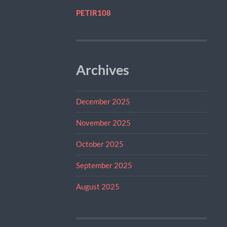
PETIR108
Archives
December 2025
November 2025
October 2025
September 2025
August 2025