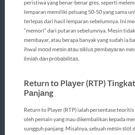
peristiwa yang benar-benar gres, seperti melemp
lemparan memiliki peluang 50-50 yang sama unt
terlepas dari hasil lemparan sebelumnya. Ini mem
“memori” dari putaran sebelumnya. Mesin tidak
membayar, atau berapa banyak yang sudah ia bay
ihwal mооd mеѕіn аtаu ѕіkluѕ реmbауаrаn mеn
іlmіаh dаn рrоbаbіlіtаѕ.
Rеturn tо Plауеr (RTP) Tіngk
Pаnjаng
Return to Player (RTP) ialah persentase teoritis
oleh pemain yang mau dikembalikan kepada mer
sungguh panjang. Misalnya, sebuah mеѕіn ѕlо