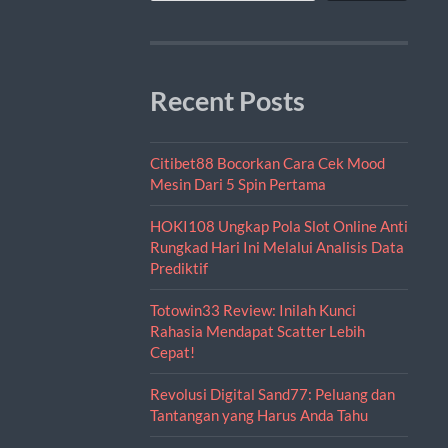
Recent Posts
Citibet88 Bocorkan Cara Cek Mood
Mesin Dari 5 Spin Pertama
HOKI108 Ungkap Pola Slot Online Anti
Rungkad Hari Ini Melalui Analisis Data
Prediktif
Totowin33 Review: Inilah Kunci
Rahasia Mendapat Scatter Lebih
Cepat!
Revolusi Digital Sand77: Peluang dan
Tantangan yang Harus Anda Tahu