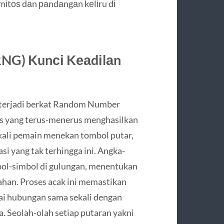
іtоѕ dаn раndаngаn kеlіru dі
NG) Kunсі Kеаdіlаn
i terjadi berkat Random Number
s yang terus-menerus menghasilkan
 kali pemain menekan tombol putar,
i yang tak terhingga ini. Angka-
bol-simbol di gulungan, menentukan
han. Proses acak ini memastikan
ai hubungan sama sekali dengan
. Seolah-olah setiap putaran yakni