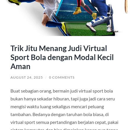
Trik Jitu Menang Judi Virtual
Sport Bola dengan Modal Kecil
Aman
AUGUST 24, 2025
/
0 COMMENTS
Buat sebagian orang, bermain judi virtual sport bola
bukan hanya sekadar hiburan, tapi juga jadi cara seru
mengisi waktu luang sekaligus mencari peluang
tambahan. Bedanya dengan taruhan bola biasa, di
virtual sport semua pertandingan berjalan cepat, pakai
sistem komputer, dan bisa dimainkan kapan pun tanpa