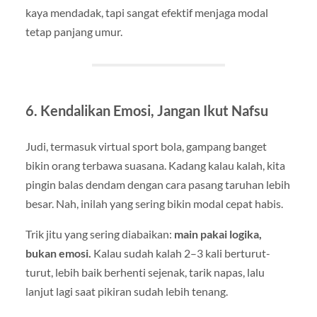
kaya mendadak, tapi sangat efektif menjaga modal
tetap panjang umur.
6. Kendalikan Emosi, Jangan Ikut Nafsu
Judi, termasuk virtual sport bola, gampang banget
bikin orang terbawa suasana. Kadang kalau kalah, kita
pingin balas dendam dengan cara pasang taruhan lebih
besar. Nah, inilah yang sering bikin modal cepat habis.
Trik jitu yang sering diabaikan:
main pakai logika,
bukan emosi.
Kalau sudah kalah 2–3 kali berturut-
turut, lebih baik berhenti sejenak, tarik napas, lalu
lanjut lagi saat pikiran sudah lebih tenang.