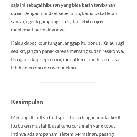
saja ini sebagai
hiburan yang bisa kasih tambahan
cuan
. Dengan mindset seperti itu, kamu bakal lebih
santai, nggak gampang stres, dan lebih enjoy
menikmati permainannya.
Kalau dapat keuntungan, anggap itu bonus. Kalau rugi
sedikit, jangan panik karena memang sudah resikonya.
Dengan sikap seperti ini, modal kecil pun bisa terasa
lebih aman dan menyenangkan.
Kesimpulan
Menang di judi virtual sport bola dengan modal kecil
itu bukan mustahil, asal tahu cara main yang tepat.
Intinya adalah: pahami sistem permainan, pasang