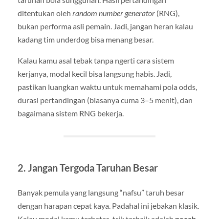
ditentukan oleh
random number generator
(RNG),
bukan performa asli pemain. Jadi, jangan heran kalau
kadang tim underdog bisa menang besar.
Kalau kamu asal tebak tanpa ngerti cara sistem
kerjanya, modal kecil bisa langsung habis. Jadi,
pastikan luangkan waktu untuk memahami pola odds,
durasi pertandingan (biasanya cuma 3–5 menit), dan
bagaimana sistem RNG bekerja.
2. Jangan Tergoda Taruhan Besar
Banyak pemula yang langsung “nafsu” taruh besar
dengan harapan cepat kaya. Padahal ini jebakan klasik.
Kalau modal kamu terbatas, trik terbaik adalah
pecah