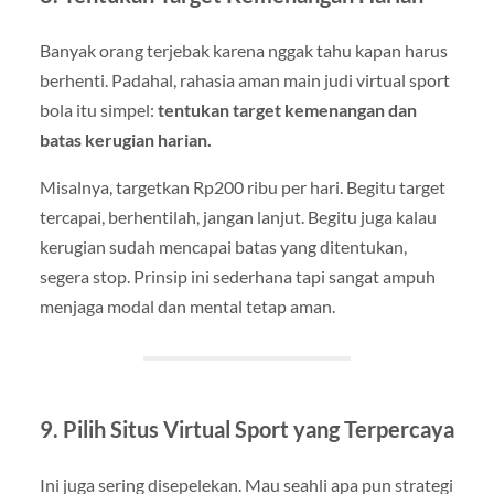
Banyak orang terjebak karena nggak tahu kapan harus
berhenti. Padahal, rahasia aman main judi virtual sport
bola itu simpel:
tentukan target kemenangan dan
batas kerugian harian.
Misalnya, targetkan Rp200 ribu per hari. Begitu target
tercapai, berhentilah, jangan lanjut. Begitu juga kalau
kerugian sudah mencapai batas yang ditentukan,
segera stop. Prinsip ini sederhana tapi sangat ampuh
menjaga modal dan mental tetap aman.
9. Pilih Situs Virtual Sport yang Terpercaya
Ini juga sering disepelekan. Mau seahli apa pun strategi