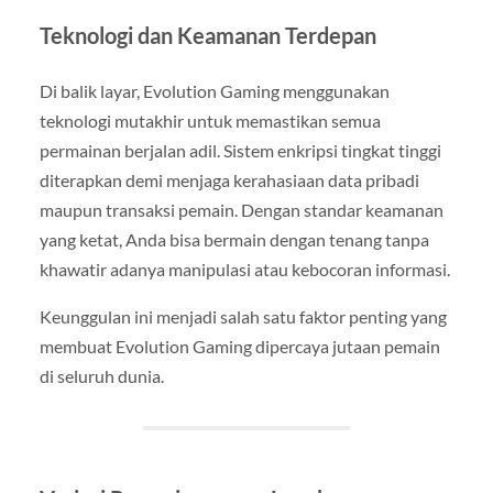
Teknologi dan Keamanan Terdepan
Di balik layar, Evolution Gaming menggunakan
teknologi mutakhir untuk memastikan semua
permainan berjalan adil. Sistem enkripsi tingkat tinggi
diterapkan demi menjaga kerahasiaan data pribadi
maupun transaksi pemain. Dengan standar keamanan
yang ketat, Anda bisa bermain dengan tenang tanpa
khawatir adanya manipulasi atau kebocoran informasi.
Keunggulan ini menjadi salah satu faktor penting yang
membuat Evolution Gaming dipercaya jutaan pemain
di seluruh dunia.