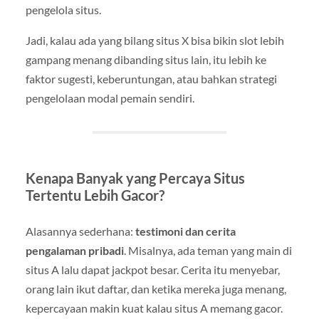
pengelola situs.
Jadi, kalau ada yang bilang situs X bisa bikin slot lebih
gampang menang dibanding situs lain, itu lebih ke
faktor sugesti, keberuntungan, atau bahkan strategi
pengelolaan modal pemain sendiri.
Kenapa Banyak yang Percaya Situs
Tertentu Lebih Gacor?
Alasannya sederhana:
testimoni dan cerita
pengalaman pribadi
. Misalnya, ada teman yang main di
situs A lalu dapat jackpot besar. Cerita itu menyebar,
orang lain ikut daftar, dan ketika mereka juga menang,
kepercayaan makin kuat kalau situs A memang gacor.