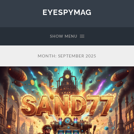
EYESPYMAG
SHOW MENU
MONTH:
SEPTEMBER 2025