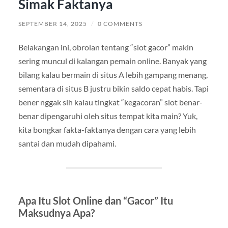
Simak Faktanya
SEPTEMBER 14, 2025
/
0 COMMENTS
Belakangan ini, obrolan tentang “slot gacor” makin
sering muncul di kalangan pemain online. Banyak yang
bilang kalau bermain di situs A lebih gampang menang,
sementara di situs B justru bikin saldo cepat habis. Tapi
bener nggak sih kalau tingkat “kegacoran” slot benar-
benar dipengaruhi oleh situs tempat kita main? Yuk,
kita bongkar fakta-faktanya dengan cara yang lebih
santai dan mudah dipahami.
Apa Itu Slot Online dan “Gacor” Itu
Maksudnya Apa?