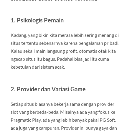
1.
Psikologis Pemain
Kadang, yang bikin kita merasa lebih sering menang di
situs tertentu sebenarnya karena pengalaman pribadi.
Kalau sekali main langsung profit, otomatis otak kita
ngecap situs itu bagus. Padahal bisa jadi itu cuma
kebetulan dari sistem acak.
2.
Provider dan Variasi Game
Setiap situs biasanya bekerja sama dengan provider
slot yang berbeda-beda. Misalnya ada yang fokus ke
Pragmatic Play, ada yang lebih banyak pakai PG Soft,
ada juga yang campuran. Provider ini punya gaya dan