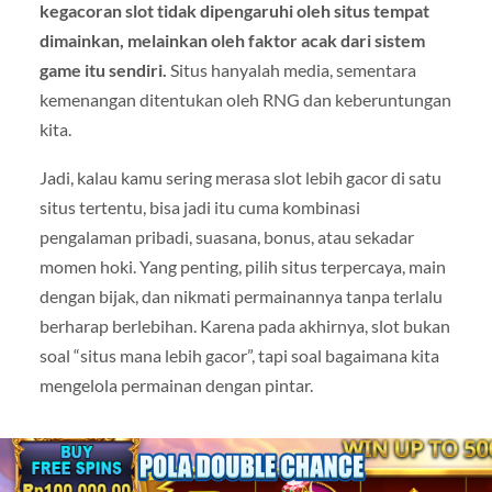
kegacoran slot tidak dipengaruhi oleh situs tempat
dimainkan, melainkan oleh faktor acak dari sistem
game itu sendiri.
Situs hanyalah media, sementara
kemenangan ditentukan oleh RNG dan keberuntungan
kita.
Jadi, kalau kamu sering merasa slot lebih gacor di satu
situs tertentu, bisa jadi itu cuma kombinasi
pengalaman pribadi, suasana, bonus, atau sekadar
momen hoki. Yang penting, pilih situs terpercaya, main
dengan bijak, dan nikmati permainannya tanpa terlalu
berharap berlebihan. Karena pada akhirnya, slot bukan
soal “situs mana lebih gacor”, tapi soal bagaimana kita
mengelola permainan dengan pintar.