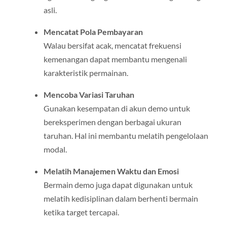
asli.
Mencatat Pola Pembayaran
Walau bersifat acak, mencatat frekuensi
kemenangan dapat membantu mengenali
karakteristik permainan.
Mencoba Variasi Taruhan
Gunakan kesempatan di akun demo untuk
bereksperimen dengan berbagai ukuran
taruhan. Hal ini membantu melatih pengelolaan
modal.
Melatih Manajemen Waktu dan Emosi
Bermain demo juga dapat digunakan untuk
melatih kedisiplinan dalam berhenti bermain
ketika target tercapai.