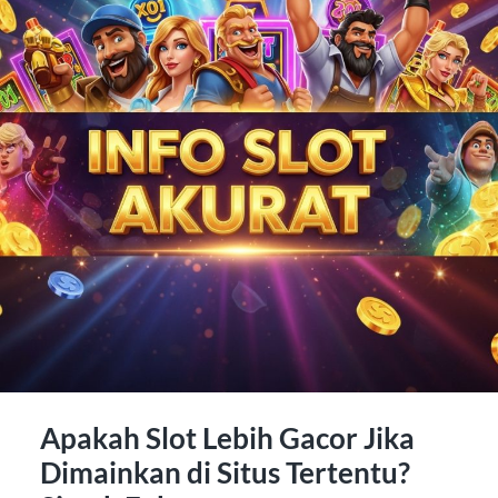
Apakah Slot Lebih Gacor Jika
Dimainkan di Situs Tertentu?