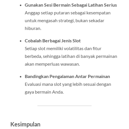
Gunakan Sesi Bermain Sebagai Latihan Serius
Anggap setiap putaran sebagai kesempatan
untuk mengasah strategi, bukan sekadar
hiburan.
Cobalah Berbagai Jenis Slot
Setiap slot memiliki volatilitas dan fitur
berbeda, sehingga latihan di banyak permainan
akan memperluas wawasan.
Bandingkan Pengalaman Antar Permainan
Evaluasi mana slot yang lebih sesuai dengan
gaya bermain Anda.
Kesimpulan