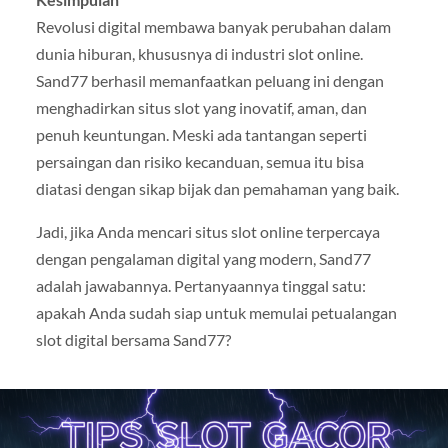
Revolusi digital membawa banyak perubahan dalam
dunia hiburan, khususnya di industri slot online.
Sand77 berhasil memanfaatkan peluang ini dengan
menghadirkan situs slot yang inovatif, aman, dan
penuh keuntungan. Meski ada tantangan seperti
persaingan dan risiko kecanduan, semua itu bisa
diatasi dengan sikap bijak dan pemahaman yang baik.
Jadi, jika Anda mencari situs slot online terpercaya
dengan pengalaman digital yang modern, Sand77
adalah jawabannya. Pertanyaannya tinggal satu:
apakah Anda sudah siap untuk memulai petualangan
slot digital bersama Sand77?