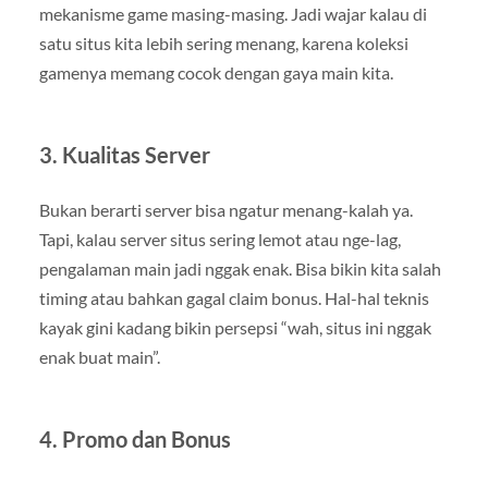
mekanisme game masing-masing. Jadi wajar kalau di
satu situs kita lebih sering menang, karena koleksi
gamenya memang cocok dengan gaya main kita.
3.
Kualitas Server
Bukan berarti server bisa ngatur menang-kalah ya.
Tapi, kalau server situs sering lemot atau nge-lag,
pengalaman main jadi nggak enak. Bisa bikin kita salah
timing atau bahkan gagal claim bonus. Hal-hal teknis
kayak gini kadang bikin persepsi “wah, situs ini nggak
enak buat main”.
4.
Promo dan Bonus