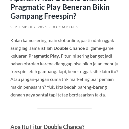
Pragmatic Play Beneran Bikin
Gampang Freespin?
SEPTEMBER 7, 2025
/
0 COMMENTS
Kalau kamu sering main slot online, pasti udah nggak
asing lagi sama istilah
Double Chance
di game-game
keluaran
Pragmatic Play
. Fitur ini sering banget jadi
bahan obrolan karena dianggap bisa bikin jalan menuju
freespin lebih gampang. Tapi, bener nggak sih klaim itu?
Atau jangan-jangan cuma trik marketing biar pemain
makin penasaran? Yuk, kita bedah bareng-bareng
dengan gaya santai tapi tetap berdasarkan fakta.
Apa Itu Fitur Double Chance?