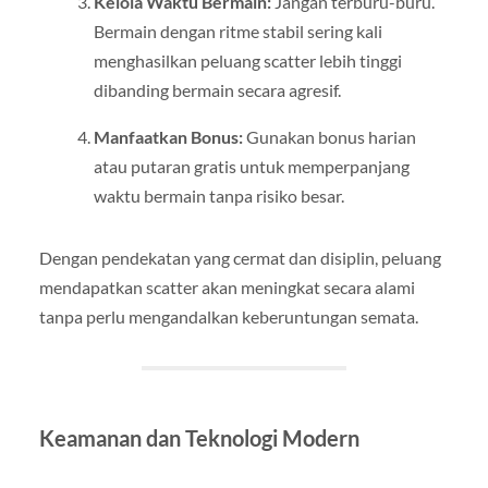
Kelola Waktu Bermain:
Jangan terburu-buru.
Bermain dengan ritme stabil sering kali
menghasilkan peluang scatter lebih tinggi
dibanding bermain secara agresif.
Manfaatkan Bonus:
Gunakan bonus harian
atau putaran gratis untuk memperpanjang
waktu bermain tanpa risiko besar.
Dengan pendekatan yang cermat dan disiplin, peluang
mendapatkan scatter akan meningkat secara alami
tanpa perlu mengandalkan keberuntungan semata.
Keamanan dan Teknologi Modern