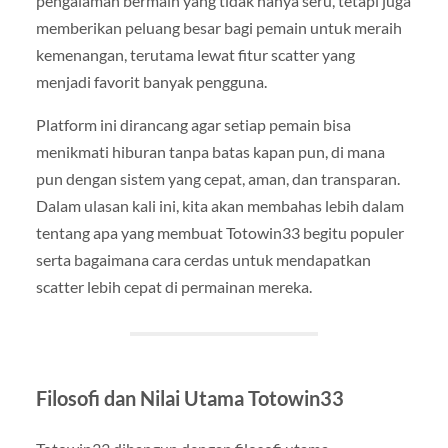
pengalaman bermain yang tidak hanya seru, tetapi juga
memberikan peluang besar bagi pemain untuk meraih
kemenangan, terutama lewat fitur scatter yang
menjadi favorit banyak pengguna.
Platform ini dirancang agar setiap pemain bisa
menikmati hiburan tanpa batas kapan pun, di mana
pun dengan sistem yang cepat, aman, dan transparan.
Dalam ulasan kali ini, kita akan membahas lebih dalam
tentang apa yang membuat Totowin33 begitu populer
serta bagaimana cara cerdas untuk mendapatkan
scatter lebih cepat di permainan mereka.
Filosofi dan Nilai Utama Totowin33