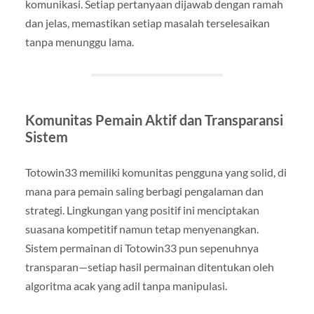
komunikasi. Setiap pertanyaan dijawab dengan ramah
dan jelas, memastikan setiap masalah terselesaikan
tanpa menunggu lama.
Komunitas Pemain Aktif dan Transparansi
Sistem
Totowin33 memiliki komunitas pengguna yang solid, di
mana para pemain saling berbagi pengalaman dan
strategi. Lingkungan yang positif ini menciptakan
suasana kompetitif namun tetap menyenangkan.
Sistem permainan di Totowin33 pun sepenuhnya
transparan—setiap hasil permainan ditentukan oleh
algoritma acak yang adil tanpa manipulasi.