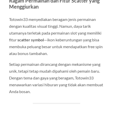
Ragam Permainan dan Fitur Scatter yang
Menggiurkan
Totowin33 menyediakan beragam jenis permainan
dengan kualitas visual tinggi. Namun, daya tarik
utamanya terletak pada permainan slot yang memiliki
fitur
scatter symbol
—ikon keberuntungan yang bisa
membuka peluang besar untuk mendapatkan free spin
atau bonus tambahan.
Setiap permainan dirancang dengan mekanisme yang
unik, tetapi tetap mudah dipahami oleh pemain baru.
Dengan tema dan gaya yang beragam, Totowin33
menawarkan variasi hiburan yang tidak akan membuat
Anda bosan.