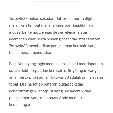
Totowin33 bukan sekadar platform hiburan digital,
melainkan tempat di mana keseruan, keadilan, dan
inovasi bertemu. Dengan desain elegan, sistem
keamanan kuat, serta peluang besar dari fitur scatter,
Totowin33 memberikan pengalaman bermain yang
benar-benar memuaskan.
Bagi Anda yang ingin merasakan sensasi mendapatkan
scatter lebih cepat dan bermain di lingkungan yang
aman serta profesional, Totowin33 adalah pilihan yang
tepat. Di sini, setiap putaran bukan sekadar
keberuntungan—tetapi strategi, kesabaran, dan
pengalaman yang membawa Anda menuju
kemenangan