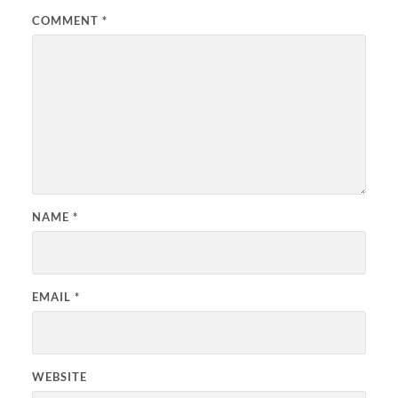
COMMENT
*
NAME
*
EMAIL
*
WEBSITE