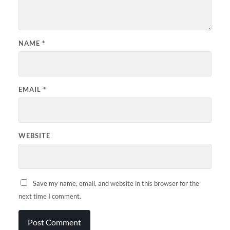
NAME
*
EMAIL
*
WEBSITE
Save my name, email, and website in this browser for the
next time I comment.