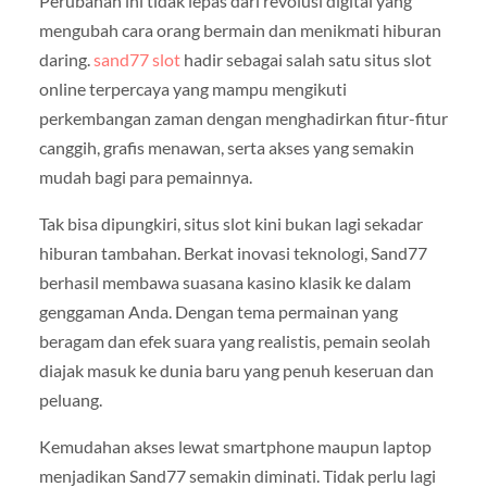
Perubahan ini tidak lepas dari revolusi digital yang
mengubah cara orang bermain dan menikmati hiburan
daring.
sand77 slot
hadir sebagai salah satu situs slot
online terpercaya yang mampu mengikuti
perkembangan zaman dengan menghadirkan fitur-fitur
canggih, grafis menawan, serta akses yang semakin
mudah bagi para pemainnya.
Tak bisa dipungkiri, situs slot kini bukan lagi sekadar
hiburan tambahan. Berkat inovasi teknologi, Sand77
berhasil membawa suasana kasino klasik ke dalam
genggaman Anda. Dengan tema permainan yang
beragam dan efek suara yang realistis, pemain seolah
diajak masuk ke dunia baru yang penuh keseruan dan
peluang.
Kemudahan akses lewat smartphone maupun laptop
menjadikan Sand77 semakin diminati. Tidak perlu lagi