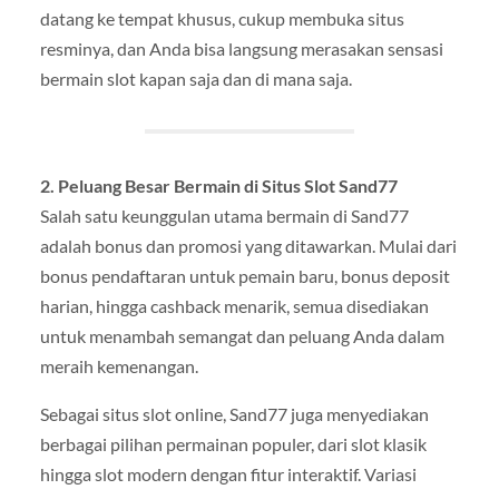
datang ke tempat khusus, cukup membuka situs
resminya, dan Anda bisa langsung merasakan sensasi
bermain slot kapan saja dan di mana saja.
2. Peluang Besar Bermain di Situs Slot Sand77
Salah satu keunggulan utama bermain di Sand77
adalah bonus dan promosi yang ditawarkan. Mulai dari
bonus pendaftaran untuk pemain baru, bonus deposit
harian, hingga cashback menarik, semua disediakan
untuk menambah semangat dan peluang Anda dalam
meraih kemenangan.
Sebagai situs slot online, Sand77 juga menyediakan
berbagai pilihan permainan populer, dari slot klasik
hingga slot modern dengan fitur interaktif. Variasi