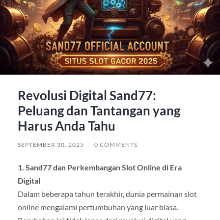
Revolusi Digital Sand77:
Peluang dan Tantangan yang
Harus Anda Tahu
SEPTEMBER 30, 2025
/
0 COMMENTS
1. Sand77 dan Perkembangan Slot Online di Era
Digital
Dalam beberapa tahun terakhir, dunia permainan slot
online mengalami pertumbuhan yang luar biasa.