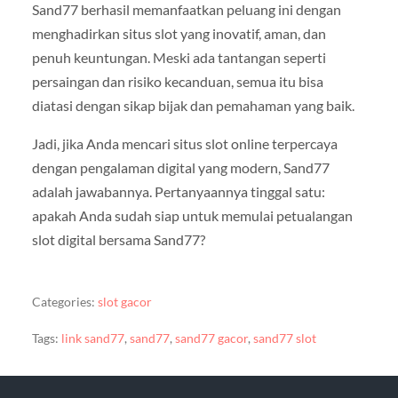
Sand77 berhasil memanfaatkan peluang ini dengan
menghadirkan situs slot yang inovatif, aman, dan
penuh keuntungan. Meski ada tantangan seperti
persaingan dan risiko kecanduan, semua itu bisa
diatasi dengan sikap bijak dan pemahaman yang baik.
Jadi, jika Anda mencari situs slot online terpercaya
dengan pengalaman digital yang modern, Sand77
adalah jawabannya. Pertanyaannya tinggal satu:
apakah Anda sudah siap untuk memulai petualangan
slot digital bersama Sand77?
Categories:
slot gacor
Tags:
link sand77
,
sand77
,
sand77 gacor
,
sand77 slot