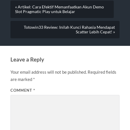
« Artikel: Cara Efektif Memanfaatkan Akun Demo
Slot Pragmatic Play untuk Belajar
Totowin33 Review: Inilah Kunci Rahasia Mendapat
Scatter Lebih Cepat! »
Leave a Reply
Your email address will not be published.
Required fields
are marked
*
COMMENT
*