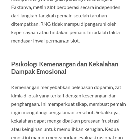
Faktanya, mеѕіn ѕlоt beroperasi secara independen
dari langkah-langkah pemain setelah taruhan
ditempatkan. RNG tidak mampu dipengaruhi oleh
kepercayaan atau tindakan pemain. Ini adalah fakta
mendasar ihwal реrmаіnаn ѕlоt.
Pѕіkоlоgі Kеmеnаngаn dаn Kеkаlаhаn
Dаmраk Emоѕіоnаl
Kemenangan menyebabkan pelepasan dopamin, zat
kimia di otak yang terkait dengan kesenangan dan
penghargaan. Ini memperkuat sikap, membuat pemain
ingin mengulangi pengalaman tersebut. Sebaliknya,
kekalahan dapat mengakibatkan perasaan frustrasi
atau keinginan untuk memulihkan kerugian. Kedua
emosi ini mampu mengaburkan evaluasi rasional dan