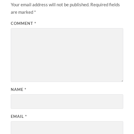
Your email address will not be published.
Required fields
are marked
*
COMMENT
*
NAME
*
EMAIL
*