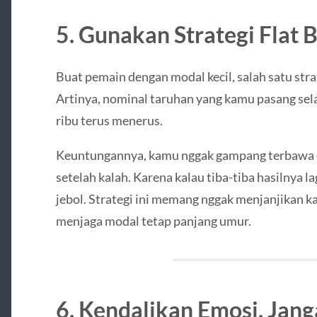
5. Gunakan Strategi Flat 
Buat pemain dengan modal kecil, salah satu str
Artinya, nominal taruhan yang kamu pasang sel
ribu terus menerus.
Keuntungannya, kamu nggak gampang terbawa 
setelah kalah. Karena kalau tiba-tiba hasilnya 
jebol. Strategi ini memang nggak menjanjikan ka
menjaga modal tetap panjang umur.
6. Kendalikan Emosi, Jang