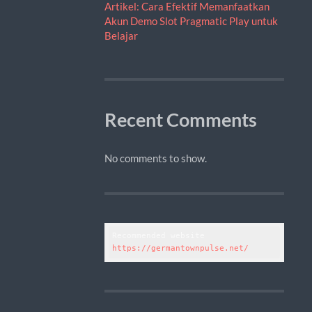
Artikel: Cara Efektif Memanfaatkan
Akun Demo Slot Pragmatic Play untuk
Belajar
Recent Comments
No comments to show.
https://germantownpulse.net/