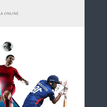
A ONLINE