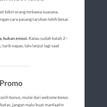
get bikin orang terbawa suasana.
ngan cara pasang taruhan lebih besar.
a, bukan emosi.
Kalau sudah kalah 2–
 tarik napas, lalu lanjut lagi saat
 Promo
 kasih bonus, mulai dari
welcome bonus
,
rbatas, jangan malu buat manfaatin