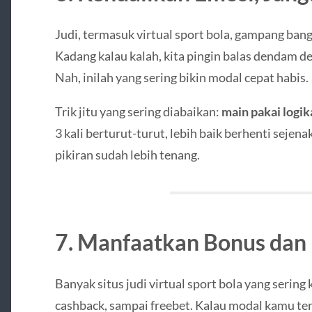
Judi, termasuk virtual sport bola, gampang ban
Kadang kalau kalah, kita pingin balas dendam de
Nah, inilah yang sering bikin modal cepat habis.
Trik jitu yang sering diabaikan:
main pakai logik
3 kali berturut-turut, lebih baik berhenti sejenak,
pikiran sudah lebih tenang.
7. Manfaatkan Bonus dan
Banyak situs judi virtual sport bola yang sering
cashback, sampai freebet. Kalau modal kamu te