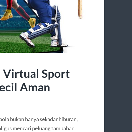
 Virtual Sport
ecil Aman
 bola bukan hanya sekadar hiburan,
kaligus mencari peluang tambahan.