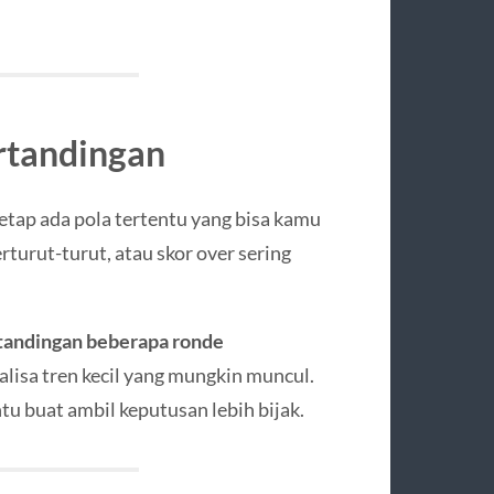
ertandingan
etap ada pola tertentu yang bisa kamu
rturut-turut, atau skor over sering
rtandingan beberapa ronde
lisa tren kecil yang mungkin muncul.
u buat ambil keputusan lebih bijak.