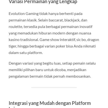
Variasi Permainan yang Lengkap
Evolution Gaming tidak hanya berhenti pada
permainan klasik. Selain baccarat, blackjack, dan
roulette, tersedia pula berbagai permainan inovatif
yang memadukan hiburan modern dengan nuansa
kasino tradisional. Game show interaktif, sic bo, dragon
tiger, hingga berbagai varian poker bisa Anda nikmati
dalam satu platform.
Dengan variasi yang begitu luas, setiap pemain selalu
memiliki pilihan baru untuk dicoba, menjadikan
pengalaman bermain tidak pernah membosankan.
Integrasi yang Mudah dengan Platform